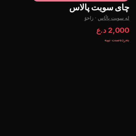
چای سویت پالاس
لە سویت پاڵاس
·
زاخۆ
2,000 د.ع
بەردەست نییە