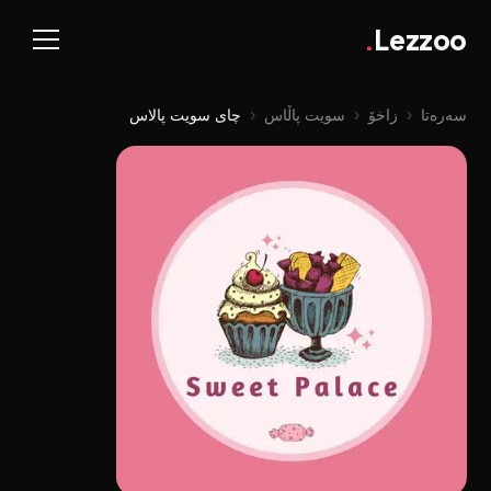
.
Lezzoo
سەرەتا
‹
زاخۆ
‹
سویت پاڵاس
‹
چای سویت پالاس