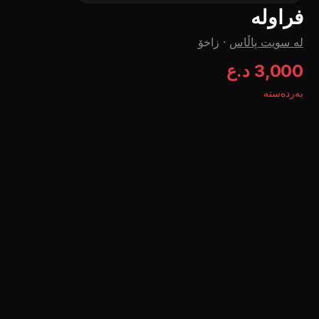
فراولە
لە سویت پاڵاس
·
زاخۆ
3,000 د.ع
بەردەستە