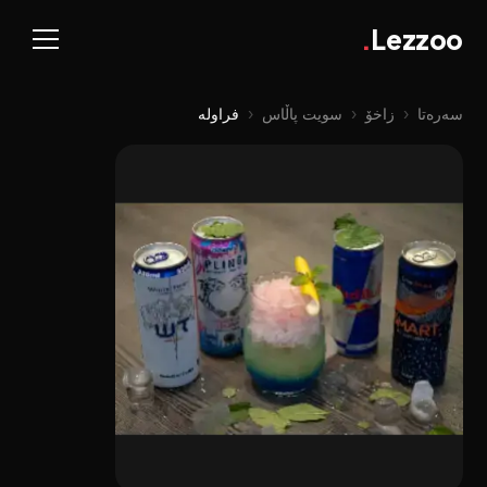
.
Lezzoo
سەرەتا
‹
زاخۆ
‹
سویت پاڵاس
‹
فراولە