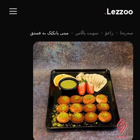
.
Lezzoo
سەرەتا
‹
زاخۆ
‹
سویت پاڵاس
‹
مینی پانکێک بە فستق