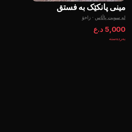
مینی پانکێک بە فستق
لە سویت پاڵاس
·
زاخۆ
5,000 د.ع
بەردەستە