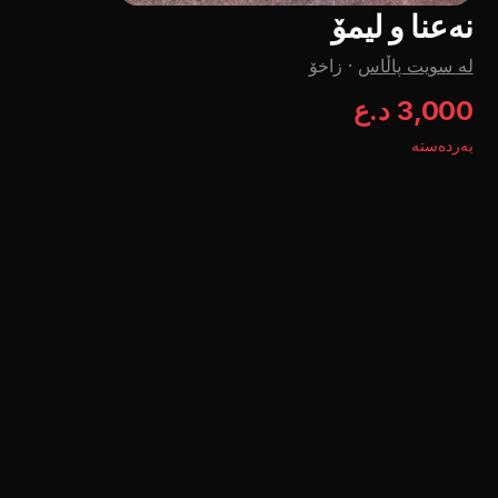
نەعنا و لیمۆ
لە سویت پاڵاس
·
زاخۆ
3,000 د.ع
بەردەستە