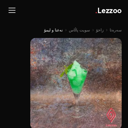
.
Lezzoo
سەرەتا
‹
زاخۆ
‹
سویت پاڵاس
‹
نەعنا و لیمۆ