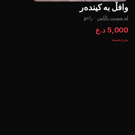
وافڵ بە کیندەر
لە سویت پاڵاس
·
زاخۆ
5,000 د.ع
بەردەستە