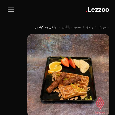
.
Lezzoo
سەرەتا
‹
زاخۆ
‹
سویت پاڵاس
‹
وافڵ بە کیندەر