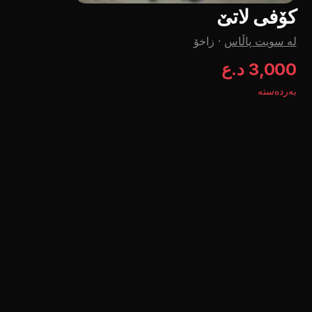
کۆفی لاتێ
لە سویت پاڵاس
·
زاخۆ
3,000 د.ع
بەردەستە