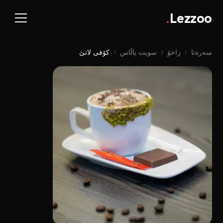
.
Lezzoo
سەرەتا
‹
زاخۆ
‹
سویت پاڵاس
‹
کۆفی لاتێ