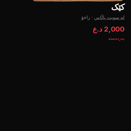
کێک
لە سویت پاڵاس
·
زاخۆ
2,000 د.ع
بەردەستە