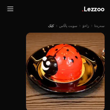
.
Lezzoo
سەرەتا
‹
زاخۆ
‹
سویت پاڵاس
‹
کێک