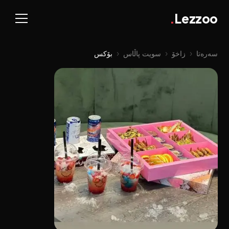
.
Lezzoo
سەرەتا
‹
زاخۆ
‹
سویت پاڵاس
‹
بۆکس