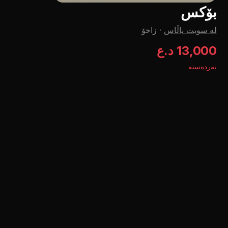
بۆکس
لە سویت پاڵاس
·
زاخۆ
13,000 د.ع
بەردەستە