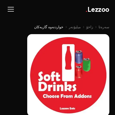
.
Lezzoo
سەرەتا
‹
زاخۆ
‹
میلیۆنەر
‹
خواردنەوە گازیەکان