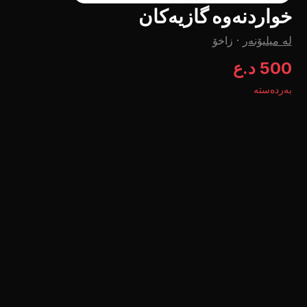
خواردنەوە گازیەکان
لە میلیۆنەر
·
زاخۆ
500 د.ع
بەردەستە