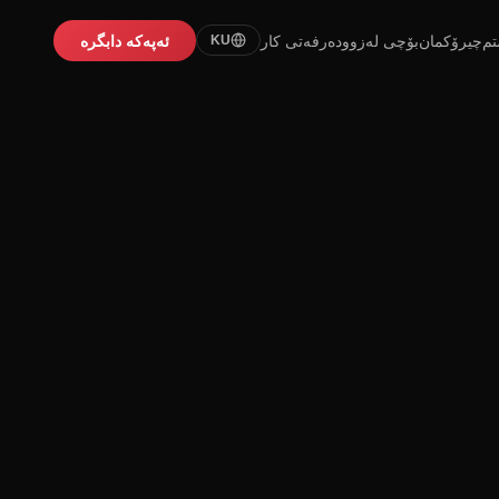
تم
چیرۆکمان
بۆچی لەزوو
دەرفەتی کار
ئەپەکە دابگرە
KU