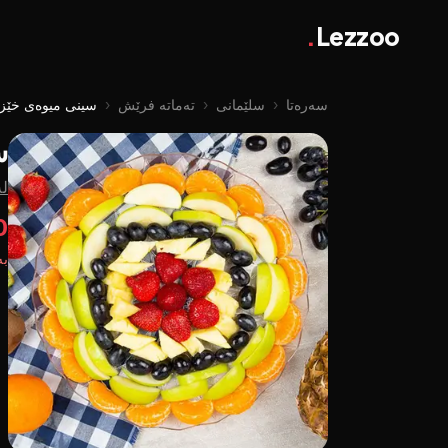
.
Lezzoo
سەرەتا
‹
سلێمانی
‹
تەماتە فرێش
‹
سینی میوەی خێز
س
لە
00
بە