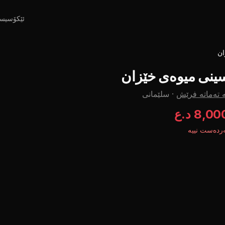
ئێکۆسیس
ان
ینی میوەی خێزان
 تەماتە فرێش
·
سلێمانی
8,0 د.ع
ردەست نییە