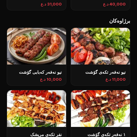
40,000 د.ع
31,000 د.ع
برژاوەکان
نيو نەفەر تكەی گۆشت
نيو نەفەر کەبابی گۆشت
11,000 د.ع
10,000 د.ع
١ نەفەر تكەی گۆشت
نفر تكەی مریشک