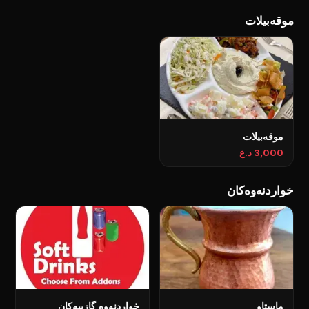
موقەبیلات
موقەبیلات
3,000 د.ع
خواردنەوەکان
ماستاو
خواردنەوە گازییەکان