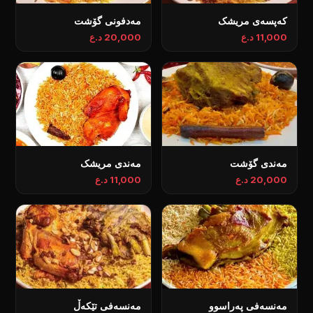
کەپسەی مریشک
مەدفونی گۆشت
11,000 د.ع
20,000 د.ع
مەندی گۆشت
مەندی مریشک
20,000 د.ع
11,000 د.ع
مەنسەفی پەراسوو
مەنسەفی تێکەڵ