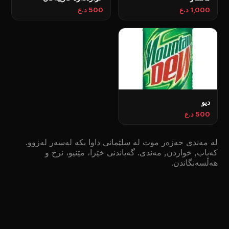
1,000 د.ع
500 د.ع
ديو
500 د.ع
لە مەندی حەزەر موت لە سلێمانی داوا بکە لەسەر لەزوو.
كه‌باب, خواردن, مەندی. گەیاندنی خێرا، مێنیو، نرخ و
هەڵسەنگاندن.