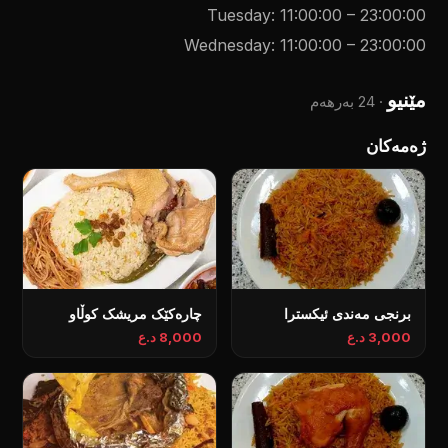
Tuesday
:
11:00:00
–
23:00:00
Wednesday
:
11:00:00
–
23:00:00
مێنیو
·
24 بەرهەم
ژەمەکان
برنجی مەندی ئيكسترا
چارەکێک مریشک کوڵاو
3,000 د.ع
8,000 د.ع