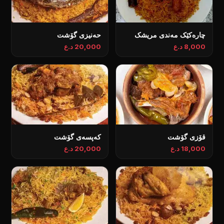
چارەکێک مەندی مریشک
حەنیزی گۆشت
8,000 د.ع
20,000 د.ع
قۆزی گۆشت
کەپسەی گۆشت
18,000 د.ع
20,000 د.ع