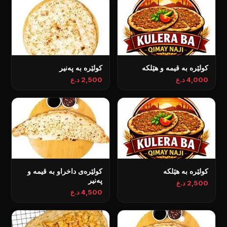
کولێرە بە قیمە و هێلکە
کولێرە بە پەنیر
4,000 د.ع
2,500 د.ع
کولێرە بە هێلکە
کولێرەی داخراو بە قیمە و
پەنیر
2,500 د.ع
4,500 د.ع