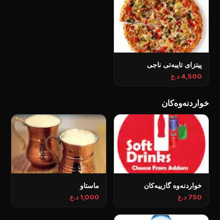
پیتزای تایبەتی ناجی
4,500 د.ع
خواردنەوەکان
خواردنەوە گازییەکان
ماستاو
750 د.ع
1,000 د.ع