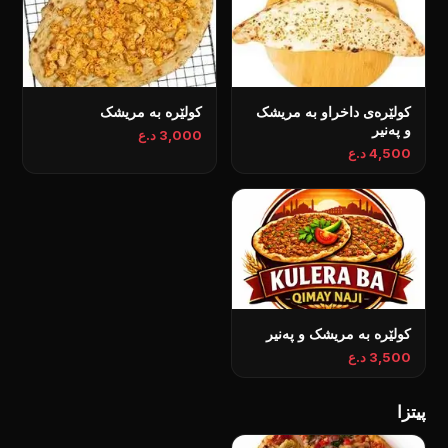
کولێرەی داخراو بە مریشک
کولێرە بە مریشک
و پەنیر
3,000 د.ع
4,500 د.ع
کولێرە بە مریشک و پەنیر
3,500 د.ع
پیتزا