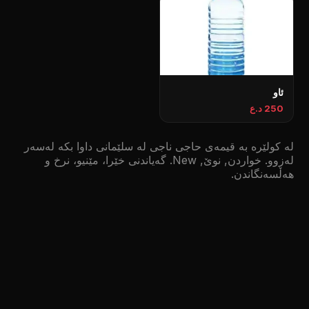
ئاو
250 د.ع
لە کولێرە بە قیمەی حاجی ناجی لە سلێمانی داوا بکە لەسەر
لەزوو. خواردن, نوێ, New. گەیاندنی خێرا، مێنیو، نرخ و
هەڵسەنگاندن.