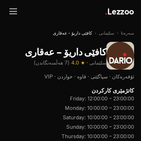
.
Lezzoo
سەرەتا
‹
سلێمانی
‹
كافێی داریۆ - عه‌قاری
كافێی داریۆ - عه‌قاری
سلێمانی
· ★
4.0
(
7 هەڵسەنگاندن
)
ئۆفەرەکان · سپاگێتی · قاوه · خواردن · VIP
کاتژمێری کارکردن
Friday
:
12:00:00
–
23:00:00
Monday
:
10:00:00
–
23:00:00
Saturday
:
10:00:00
–
23:00:00
Sunday
:
10:00:00
–
23:00:00
Thursday
:
10:00:00
–
23:00:00