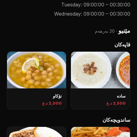
Tuesday
:
09:00:00
–
00:30:00
Wednesday
:
09:00:00
–
00:30:00
مێنیو
·
20 بەرهەم
قاپەکان
سادە
نۆکاو
2,500 د.ع
2,000 د.ع
ساندویچەکان