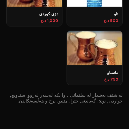
ئاو
دۆی کوردی
500 د.ع
1,000 د.ع
ماستاو
750 د.ع
لە شێف بەشدار لە سلێمانی داوا بکە لەسەر لەزوو. سندویچ,
خواردن, نوێ. گەیاندنی خێرا، مێنیو، نرخ و هەڵسەنگاندن.