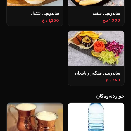
ساندویچی شفتە
ساندویچی تێکەڵ
1,000 د.ع
1,250 د.ع
ساندویچی فینگەر و باینجان
750 د.ع
خواردنەوەکان