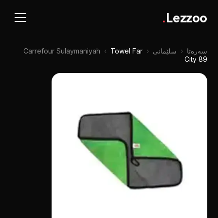
.
Lezzoo
سەرەتا
‹
سلێمانی
‹
Towel Far
‹
Carrefour Sulaymaniyah
City 89