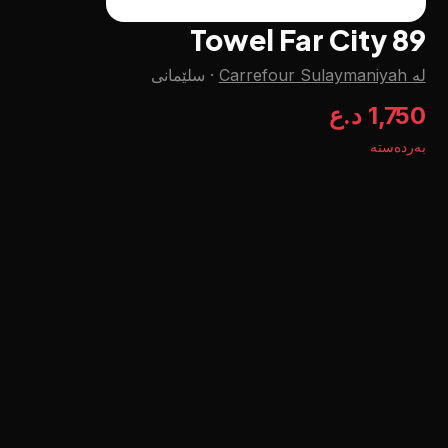
Towel Far City 89
لە Carrefour Sulaymaniyah
·
سلێمانی
1,750 د.ع
بەردەستە