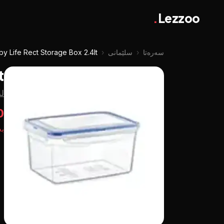
.
Lezzoo
سەرەتا
‹
سلێمانی
‹
y Life Rect Storage Box 2.4lt
t
لە ymaniyah
00
بە