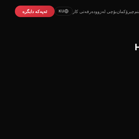
تم
چیرۆکمان
بۆچی لەزوو
دەرفەتی کار
ئەپەکە دابگرە
KU