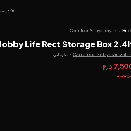
ئێکۆسیس
Carrefour Sulaymaniyah
‹
Hobb
Hobby Life Rect Storage Box 2.4l
Carrefour Sula
·
سلێمانی
7,5 د.ع
ردەستە