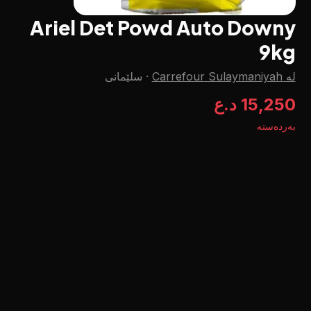
Ariel Det Powd Auto Downy
9kg
لە Carrefour Sulaymaniyah
·
سلێمانی
15,250 د.ع
بەردەستە