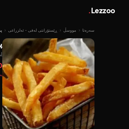
.
Lezzoo
سەرەتا
‹
مووسڵ
‹
ڕێستۆرانتی لەفی - ئەلزراعی
‹
پە
پ
لە
00
بە