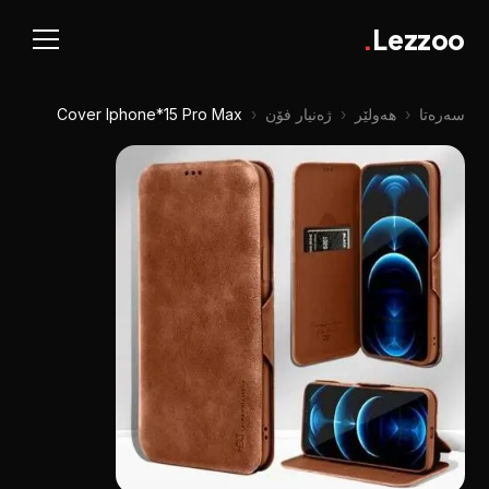
.
Lezzoo
سەرەتا
‹
هەولێر
‹
ژەنیار فۆن
‹
Cover Iphone*15 Pro Max