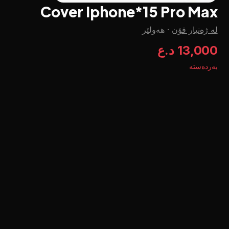
Cover Iphone*15 Pro Max
لە ژەنیار فۆن
·
هەولێر
13,000 د.ع
بەردەستە