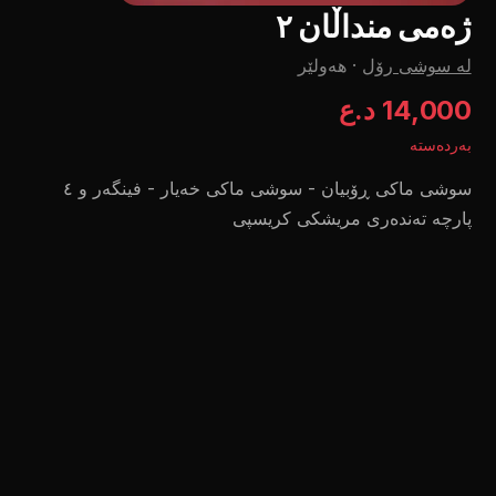
ژەمی منداڵان ٢
لە سوشی رۆل
·
هەولێر
14,000 د.ع
بەردەستە
سوشی ماکی ڕۆبیان - سوشی ماکی خەیار - فینگەر و ٤
پارچە تەندەری مریشکی کریسپی