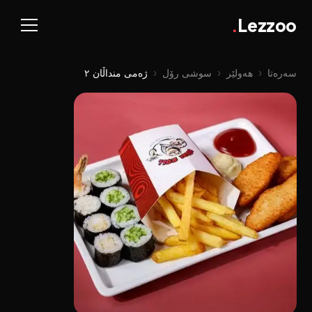
.
Lezzoo
سەرەتا
‹
هەولێر
‹
سوشی رۆل
‹
ژەمی منداڵان ٢