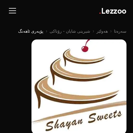
.
Lezzoo
سەرەتا
‹
هەولێر
‹
شیرینی شایان - رۆناکی
‹
پۆپەری ئاهەنگ