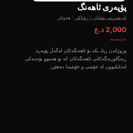
پۆپەری ئاهەنگ
لە شیرینی شایان - رۆناکی
·
هەولێر
2,000 د.ع
بەردەستە
وروژاندن زیاد بکە بۆ ئاهەنگەکان لەگەڵ پۆپەرە
ڕەنگاوڕەنگەکانی ئاهەنگەکان کە بۆ هەموو بۆنەیەکی
لەدایکبوون لە خۆشی و خۆشیدا دەتقێن.