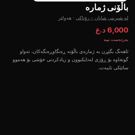
باڵۆنی ژمارە
لە شیرینی شایان - رۆناکی
·
هەولێر
6,000 د.ع
بەردەست نییە
ئاهەنگ بگێڕن بە ژمارەی باڵۆنە ڕەنگاوڕەنگەکان، تەواو
گونجاوە بۆ ڕۆژی لەدایکبوون و زیادکردنی خۆشی بۆ هەموو
ساتێکی تایبەت.