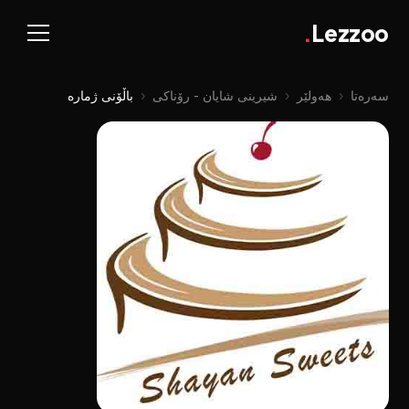
.
Lezzoo
سەرەتا
‹
هەولێر
‹
شیرینی شایان - رۆناکی
‹
باڵۆنی ژمارە