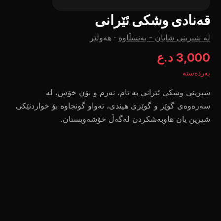
قەنادی وشکی ئێرانی
لە شیرینی شایان - بەنسڵاوە
·
هەولێر
3,000 د.ع
بەردەستە
شیرینی وشکی ئێرانی بە تام، نەرم و بۆن خۆش، لە
سەرەوەی گوێز و گوێزی هیندی، تەواو گونجاوە بۆ خواردنێکی
شیرین یان هاوبەشکردن لەگەڵ خۆشەویستان.