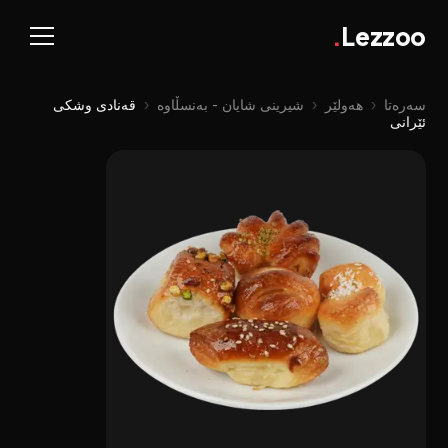
.
Lezzoo
سەرەتا
‹
هەولێر
‹
شیرینی شایان - بەنسڵاوە
‹
قەنادی وشکی
ئێرانی