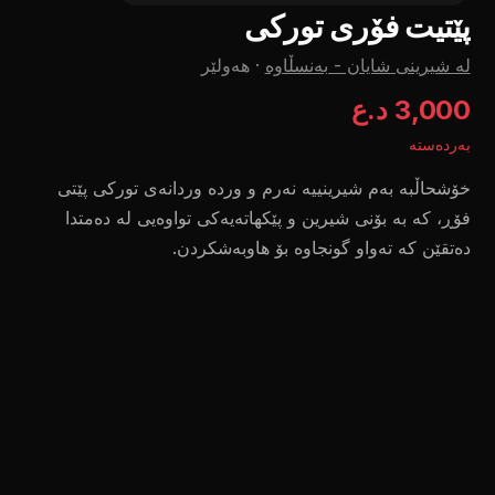
پێتیت فۆری تورکی
لە شیرینی شایان - بەنسڵاوە
·
هەولێر
3,000 د.ع
بەردەستە
خۆشحاڵبە بەم شیرینییە نەرم و وردە وردانەی تورکی پێتی
فۆڕ، کە بە بۆنی شیرین و پێکهاتەیەکی تواوەیی لە دەمتدا
دەتقێن کە تەواو گونجاوە بۆ هاوبەشکردن.