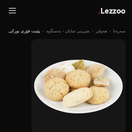
.
Lezzoo
سەرەتا
‹
هەولێر
‹
شیرینی شایان - بەنسڵاوە
‹
پێتیت فۆری تورکی