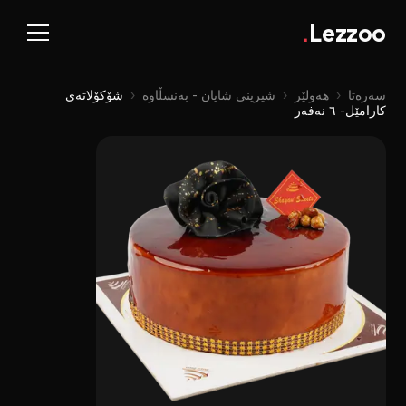
.
Lezzoo
سەرەتا
‹
هەولێر
‹
شیرینی شایان - بەنسڵاوە
‹
شۆکۆلاتەی
کارامێل- ٦ نەفەر