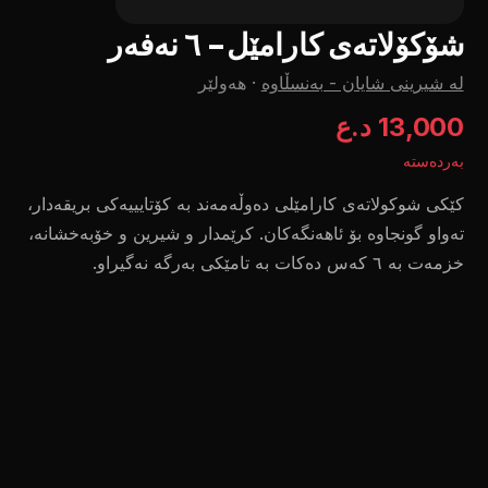
شۆکۆلاتەی کارامێل- ٦ نەفەر
لە شیرینی شایان - بەنسڵاوە
·
هەولێر
13,000 د.ع
بەردەستە
کێکی شوکولاتەی کارامێلی دەوڵەمەند بە کۆتایییەکی بریقەدار،
تەواو گونجاوە بۆ ئاهەنگەکان. کرێمدار و شیرین و خۆبەخشانە،
خزمەت بە ٦ کەس دەکات بە تامێکی بەرگە نەگیراو.