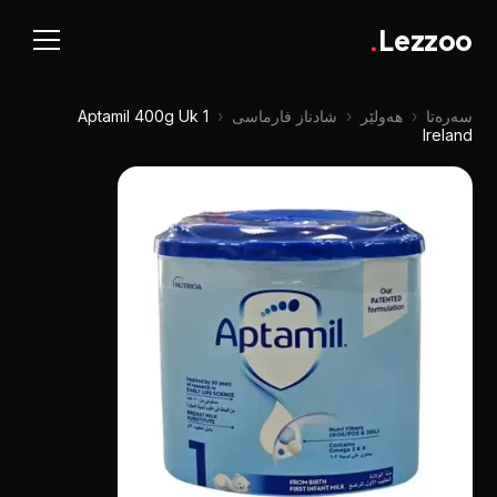
.
Lezzoo
سەرەتا
‹
هەولێر
‹
شادناز فارماسی
‹
Aptamil 400g Uk 1
Ireland