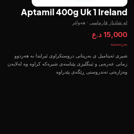
Aptamil 400g Uk 1 Ireland
لە شادناز فارماسی
·
هەولێر
15,000 د.ع
بەردەستە
شیری ئەپتامیل ی بەریتانی دروستکراوی ئیرلندا بە هەردوو
زمانی عەرەبی و ئینگلیزی پێناسەی شیرەکە کراوە وە لەلایەن
وەزارەتی تەندروستی ڕێگەی پێدراوە