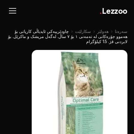
.
Lezzoo
سەرەتا
‹
هەولێر
‹
سکارلێت
‹
چاودێرییەکی ئایدیاڵی کارپاتی بۆ
هەموو جۆرەکانی لە تەمەنی ١ بۆ ٧ ساڵ. لەگەڵ مریشک و ماکرێل. بۆ
لابردنی قژ. 1.5 کیلۆگرام