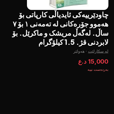
چاودێرییەکی ئایدیاڵی کارپاتی بۆ
هەموو جۆرەکانی لە تەمەنی ١ بۆ ٧
ساڵ. لەگەڵ مریشک و ماکرێل. بۆ
لابردنی قژ. 1.5 کیلۆگرام
لە سکارلێت
·
هەولێر
15,000 د.ع
بەردەست نییە