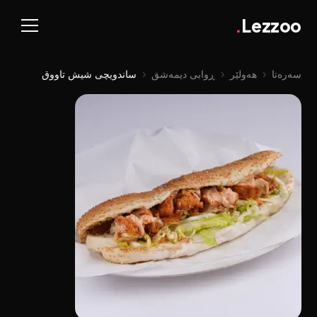
.
Lezzoo
سەرەتا
‹
هەولێر
‹
ڕوابی دیمەشق
‹
ساندویچی شیش تاووق