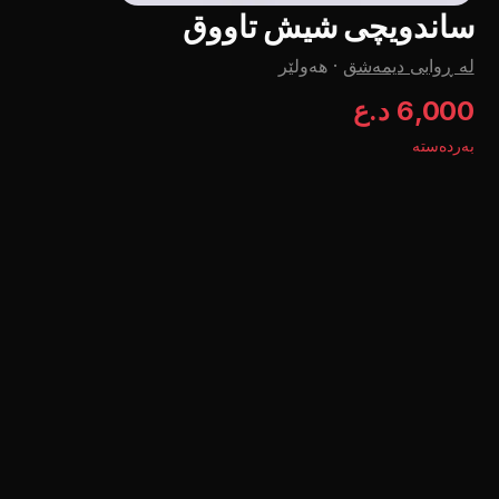
ساندویچی شیش تاووق
لە ڕوابی دیمەشق
·
هەولێر
6,000 د.ع
بەردەستە