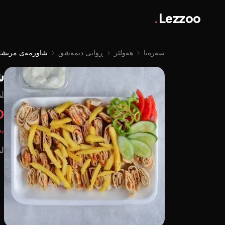
.
Lezzoo
سەرەتا
‹
هەولێر
‹
ڕوابی دیمەشق
‹
شاورمەی مریشك ٤٠ پار
ش
لە
0
بە
لە