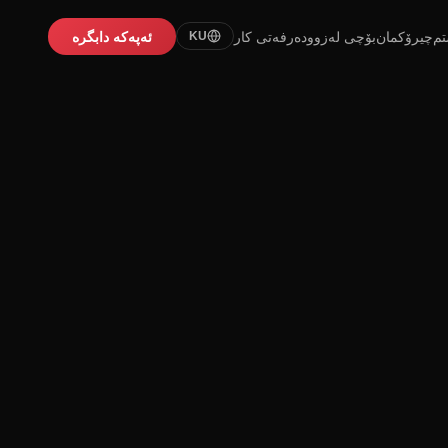
تم
چیرۆکمان
بۆچی لەزوو
دەرفەتی کار
ئەپەکە دابگرە
KU