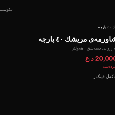
ئێکۆسیس
چە
اورمەی مریشك ٤٠ پارچە
 ڕوابی دیمەشق
·
هەولێر
20,00 د.ع
ردەستە
گەڵ فینگەر