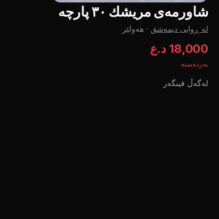
شاورمەی مریشك ٣٠ پارچە
لە ڕوابی دیمەشق
·
هەولێر
18,000 د.ع
بەردەستە
لەگەڵ فینگەر