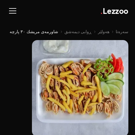
.
Lezzoo
سەرەتا
‹
هەولێر
‹
ڕوابی دیمەشق
‹
شاورمەی مریشك ٣٠ پارچە