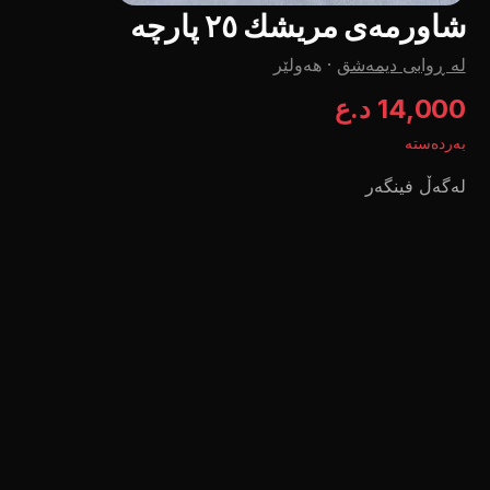
شاورمەی مریشك ٢٥ پارچە
لە ڕوابی دیمەشق
·
هەولێر
14,000 د.ع
بەردەستە
لەگەڵ فینگەر