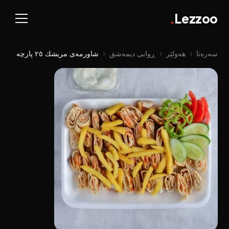
.
Lezzoo
سەرەتا
‹
هەولێر
‹
ڕوابی دیمەشق
‹
شاورمەی مریشك ٢٥ پارچە