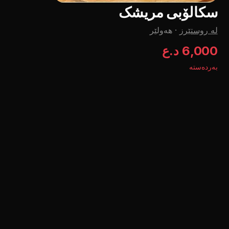
سکالۆبی مریشک
لە روستێرز
·
هەولێر
6,000 د.ع
بەردەستە