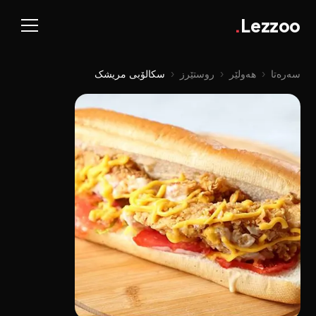
.
Lezzoo
سەرەتا
‹
هەولێر
‹
روستێرز
‹
سکالۆبی مریشک