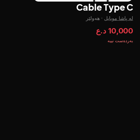
Cable Type C
لە پاشا موبایل
·
هەولێر
10,000 د.ع
بەردەست نییە