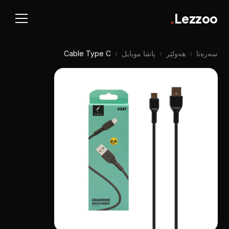
.
Lezzoo
سەرەتا
‹
هەولێر
‹
پاشا موبایل
‹
Cable Type C