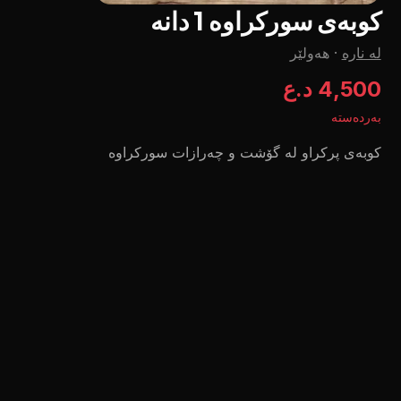
کوبەی سورکراوە 1 دانە
لە نارە
·
هەولێر
4,500 د.ع
بەردەستە
کوبەی پرکراو لە گۆشت و چەرازات سورکراوە