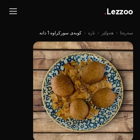
.
Lezzoo
سەرەتا
‹
هەولێر
‹
نارە
‹
کوبەی سورکراوە 1 دانە