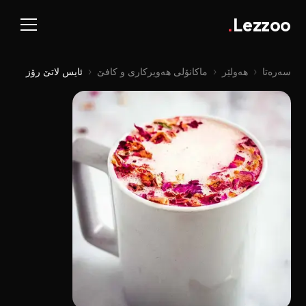
.
Lezzoo
سەرەتا
‹
هەولێر
‹
ماکانۆلی هەویرکاری و کافێ
‹
ئایس لاتێ رۆز