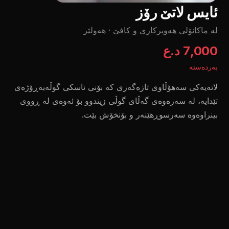
ئایس لاتێ رۆز
لە ماکانۆلی هەویرکاری و کافێ
·
هەولێر
7,000 د.ع
بەردەستە
لاتەیەکی سەهۆڵاوی تازەگەری کە بۆنی ناسکی گوڵەبەڕۆژەی
تێدایە، لە سەرەوەی گەڵای گوڵی زیندوو بۆ ئەوەی لە ڕووی
بینراوەوە سەرسوڕهێنەر و بۆنخۆش بێت.