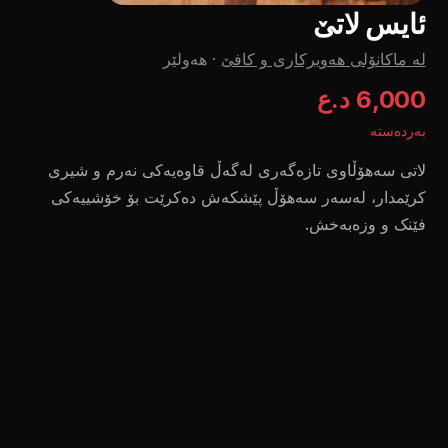
ئایس لاتێ
لە ماکانۆلی هەویرکاری و کافێ
·
هەولێر
6,000 د.ع
بەردەستە
لاتی سەهۆڵاوی تازەگەری لەگەڵ قاوەیەکی نەرم و شیری
کرێمدار، لەسەر سەهۆڵ پێشکەش دەکرێت بۆ خۆشییەکی
فێنک و وزەبەخش.