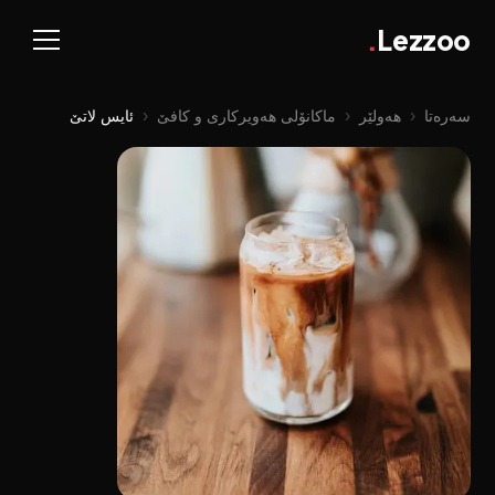
.
Lezzoo
سەرەتا
‹
هەولێر
‹
ماکانۆلی هەویرکاری و کافێ
‹
ئایس لاتێ