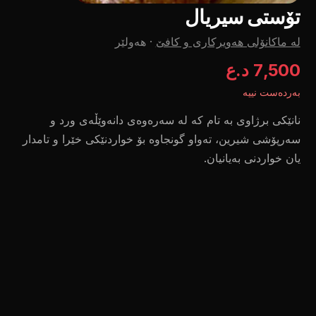
تۆستی سیریال
لە ماکانۆلی هەویرکاری و کافێ
·
هەولێر
7,500 د.ع
بەردەست نییە
نانێکی برژاوی بە تام کە لە سەرەوەی دانەوێڵەی ورد و
سەرپۆشی شیرین، تەواو گونجاوە بۆ خواردنێکی خێرا و تامدار
یان خواردنی بەیانیان.