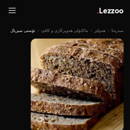
.
Lezzoo
سەرەتا
‹
هەولێر
‹
ماکانۆلی هەویرکاری و کافێ
‹
تۆستی سیریال