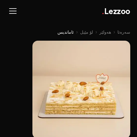
.
Lezzoo
سەرەتا
‹
هەولێر
‹
لۆ مێیل
‹
ئاماندیس