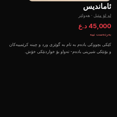
ئاماندیس
لە لۆ مێیل
·
هەولێر
45,000 د.ع
بەردەست نییە
کێکی بچووکی بادەم بە تام بە گوێزی ورد و چینە کرێمییەکان
و بۆنێکی شیرینی بادەم- تەواو بۆ خواردنێکی خۆش.