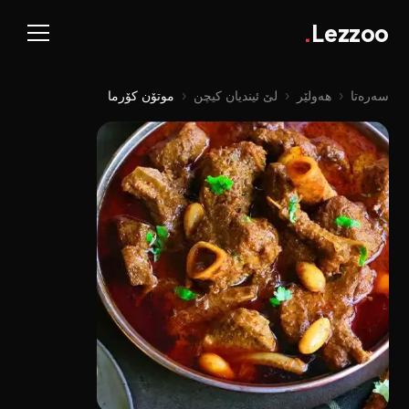
.
Lezzoo
سەرەتا
‹
هەولێر
‹
لێ ئیندیان کیچن
‹
موتۆن کۆرما