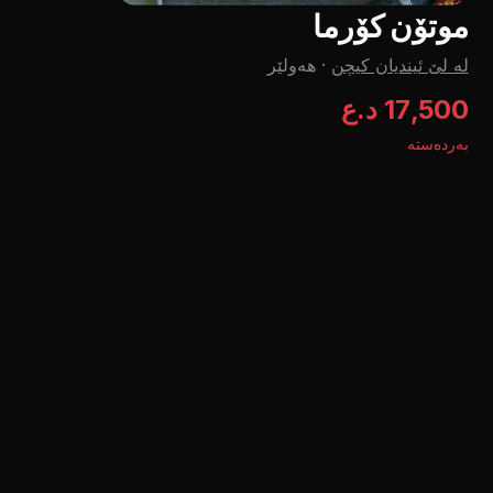
موتۆن کۆرما
لە لێ ئیندیان کیچن
·
هەولێر
17,500 د.ع
بەردەستە