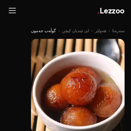
.
Lezzoo
سەرەتا
‹
هەولێر
‹
لێ ئیندیان کیچن
‹
گوڵەب جەمون