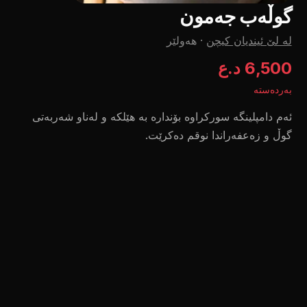
گوڵەب جەمون
لە لێ ئیندیان کیچن
·
هەولێر
6,500 د.ع
بەردەستە
ئەم دامپلینگە سورکراوە بۆندارە بە هێلکە و لەناو شەربەتی
گوڵ و زەعفەراندا نوقم دەکرێت.