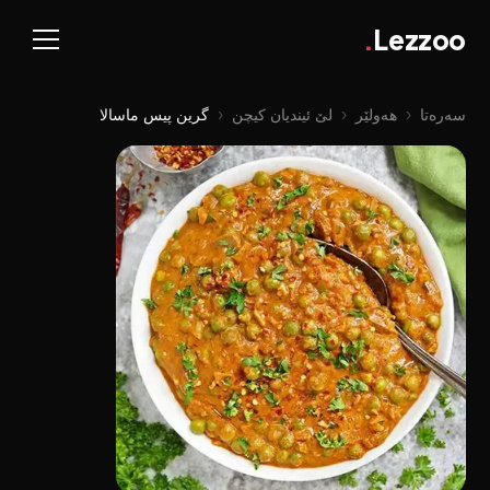
.
Lezzoo
سەرەتا
‹
هەولێر
‹
لێ ئیندیان کیچن
‹
گرین پیس ماسالا