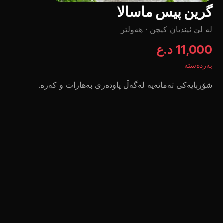
گرین پیس ماسالا
لە لێ ئیندیان کیچن
·
هەولێر
11,000 د.ع
بەردەستە
شۆربایەکی تەماتەیە لەگەڵ پاودەری بەهارات و کەرە.