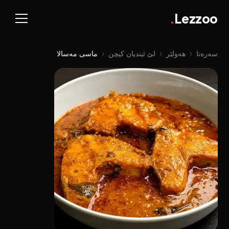
.
Lezzoo
سەرەتا
‹
هەولێر
‹
لێ ئیندیان کیچن
‹
ماسی مەسالا