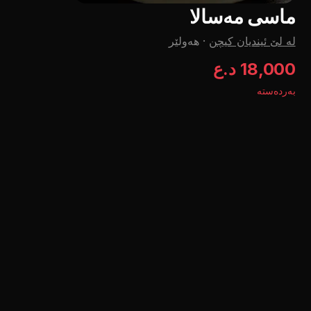
ماسی مەسالا
لە لێ ئیندیان کیچن
·
هەولێر
18,000 د.ع
بەردەستە