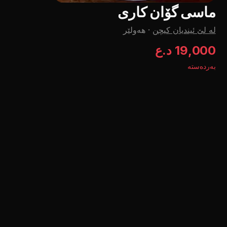
ماسی گۆان کاری
لە لێ ئیندیان کیچن
·
هەولێر
19,000 د.ع
بەردەستە