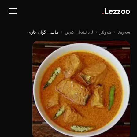
.
Lezzoo
سەرەتا
‹
هەولێر
‹
لێ ئیندیان کیچن
‹
ماسی گۆان کاری