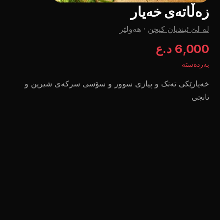
زەڵاتەی خەیار
لە لێ ئیندیان کیچن
·
هەولێر
6,000 د.ع
بەردەستە
خەیارێکی تەنک و پیازی سوور و سۆسی سرکەی شیرین و
تانجی