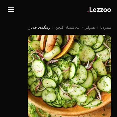
.
Lezzoo
سەرەتا
‹
هەولێر
‹
لێ ئیندیان کیچن
‹
زەڵاتەی خەیار