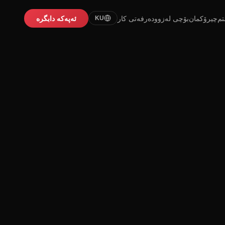
تم
چیرۆکمان
بۆچی لەزوو
دەرفەتی کار
ئەپەکە دابگرە
KU