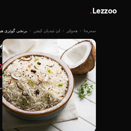
.
Lezzoo
سەرەتا
‹
هەولێر
‹
لێ ئیندیان کیچن
‹
برنجی گوێزی هی
ب
لە
00
بە
بر