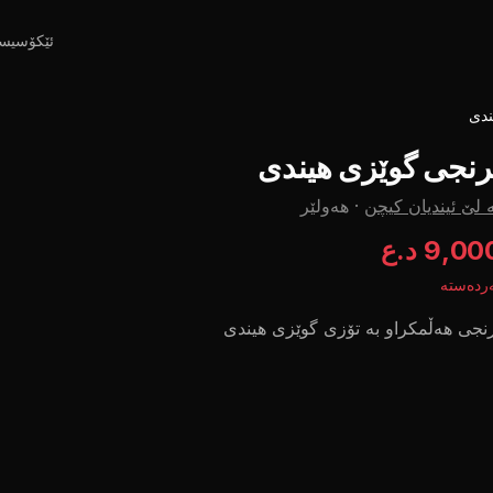
ئێکۆسیس
ندی
رنجی گوێزی هیندی
 لێ ئیندیان کیچن
·
هەولێر
9,0 د.ع
ردەستە
نجی هەڵمکراو بە تۆزی گوێزی هیندی