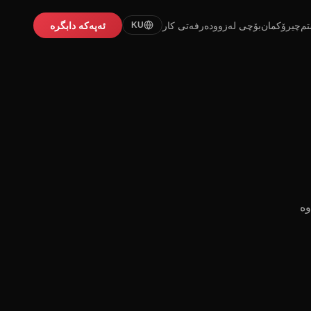
تم
چیرۆکمان
بۆچی لەزوو
دەرفەتی کار
ئەپەکە دابگرە
KU
وە