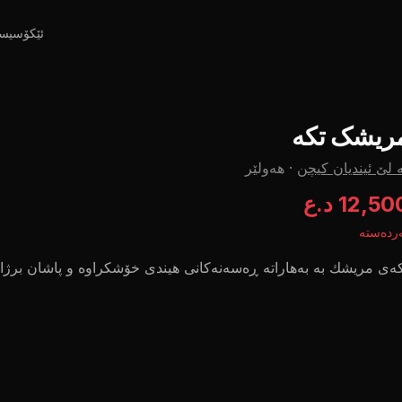
ئێکۆسیس
ریشک تکە
 لێ ئیندیان کیچن
·
هەولێر
12,5 د.ع
ردەستە
ەی مریشك بە بەهاراتە ڕەسەنەکانی هیندی خۆشکراوە و پاشان برژا