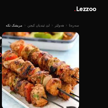
.
Lezzoo
سەرەتا
‹
هەولێر
‹
لێ ئیندیان کیچن
‹
مریشک تکە
م
لە
00
بە
تک