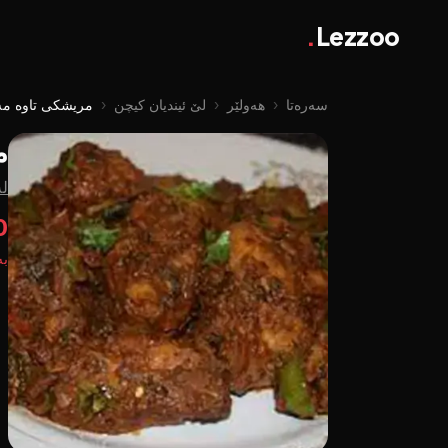
.
Lezzoo
سەرەتا
‹
هەولێر
‹
لێ ئیندیان کیچن
‹
مریشکی تاوە مە
م
لە
0
بە