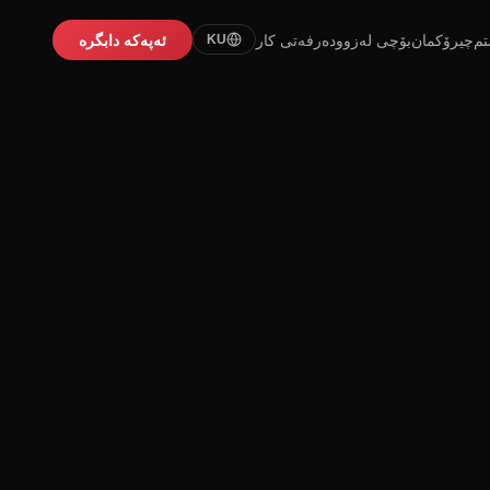
تم
چیرۆکمان
بۆچی لەزوو
دەرفەتی کار
ئەپەکە دابگرە
KU