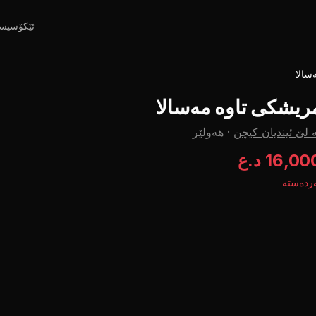
ئێکۆسیس
سالا
ریشکی تاوە مەسالا
 لێ ئیندیان کیچن
·
هەولێر
16,00 د.ع
ردەستە