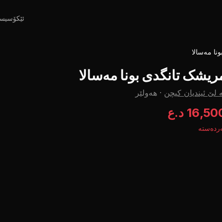
ئێکۆسیس
نا مەسالا
ریشک تانگدی بونا مەسالا
 لێ ئیندیان کیچن
·
هەولێر
16,5 د.ع
ردەستە