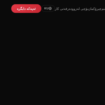
تم
چیرۆکمان
بۆچی لەزوو
دەرفەتی کار
ئەپەکە دابگرە
KU