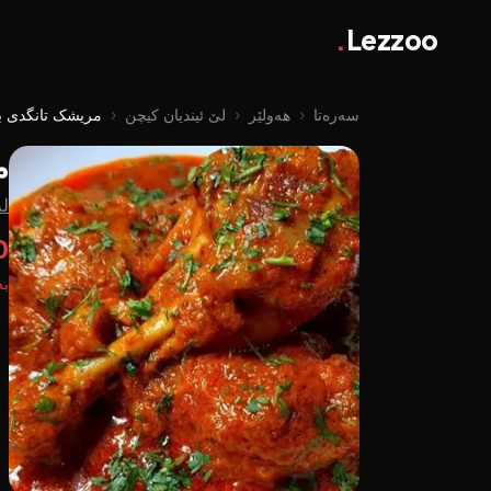
.
Lezzoo
سەرەتا
‹
هەولێر
‹
لێ ئیندیان کیچن
‹
مریشک تانگدی بو
م
لە
00
بە