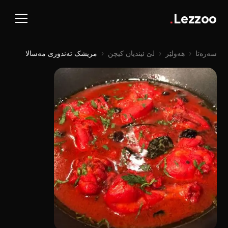
.
Lezzoo
سەرەتا
‹
هەولێر
‹
لێ ئیندیان کیچن
‹
مریشک تەندوری مەسالا