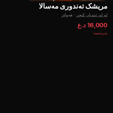
مریشک تەندوری مەسالا
لە لێ ئیندیان کیچن
·
هەولێر
16,000 د.ع
بەردەستە