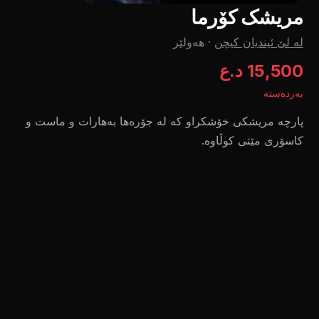
مریشک کۆرما
لە لێ ئیندیان کیچن
·
هەولێر
15,500 د.ع
بەردەستە
پارچە مریشکی خۆشکراو کە لە جۆرەها بەهارات و ماست و
کاسۆری مێتی کوڵاوە.