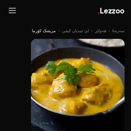
.
Lezzoo
سەرەتا
‹
هەولێر
‹
لێ ئیندیان کیچن
‹
مریشک کۆرما